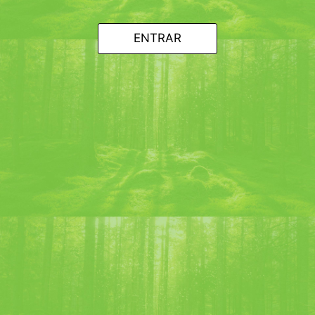
2 cl de lima
Cubos de hielo
Receta :
ENTRAR
Proporcione un vaso mezclador y una copa de cóctel.
Enfríe los 2 vasos con hielo.
En el vaso mezclador verter 4 cl de Chartreuse Verte,
1,5 cl de Falernum, 4 cl de Zumo de Piña y exprimir 2 cl
de lima.
Mezclar vigorosamente.
Vierta esta mezcla en la copa de cóctel mientras la
cuela.
Decora con una hoja de menta.