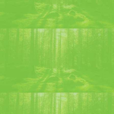
Chartreuse Swizzle
Grog Élixir
–
American Pola
–
Chartreus’ito
–
Bijou
–
Last
word
–
Chartreuse Swizzle
–
Chartreuse Mule