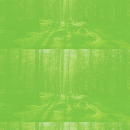
Inicio
El Origen
Alrededor del mundo
Cócteles Chartreuse
Contactanos
+33(0)4 76 05 81 77
10 Boulevard Edgar Kofler – 38500 Voiron – France
L’abus d’alcool est dangereux pour la santé