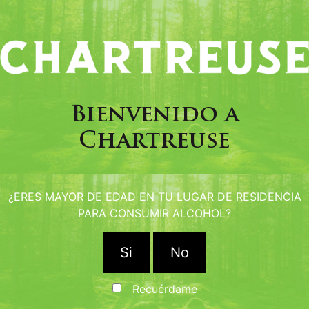
Bienvenido a
Cócteles
Chartreuse
chartreuse
¿ERES MAYOR DE EDAD EN TU LUGAR DE RESIDENCIA
Chartreuse Swizzle
PARA CONSUMIR ALCOHOL?
Ingrediente :
Si
No
4 cl de Chartreuse verde
1,5 cl de Falernum
Recuérdame
4 cl de jugo de piña