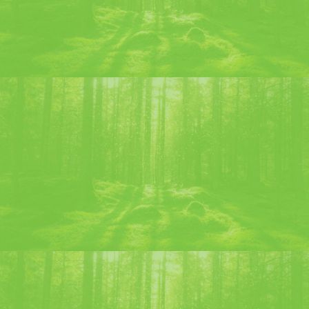
Bijou
Grog Élixir
–
American Pola
–
Chartreus’ito
–
Bijou
–
Last
word
–
Chartreuse Swizzle
–
Chartreuse Mule