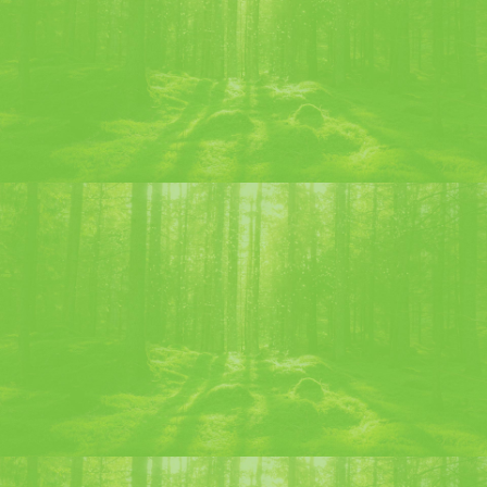
Inicio
El Origen
Alrededor del mundo
Cócteles Chartreuse
Contactanos
+33(0)4 76 05 81 77
10 Boulevard Edgar Kofler – 38500 Voiron – France