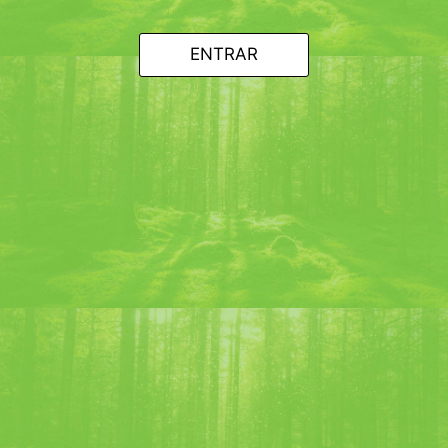
Ingrediente :
2 cl de ginebra
2 cl de Chartreuse verde
ENTRAR
2 cl de Vermú Rojo
Cubos de hielo
Receta :
En una coctelera :
2 cl de ginebra
2 cl de Chartreuse verde
2 cl de Vermú Rojo
cubos de hielo
Batir los ingredientes en una coctelera con cubitos de
hielo y verter en el vaso, filtrando el hielo.
Sirve en copa de cóctel.